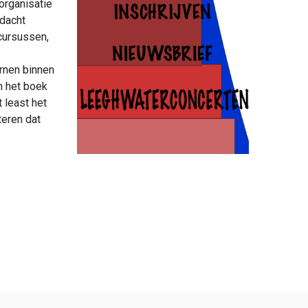
 organisatie
ndacht
 cursussen,
ernen binnen
n het boek
 least het
teren dat