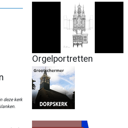
Orgelportretten
n
in deze kerk
klanken.