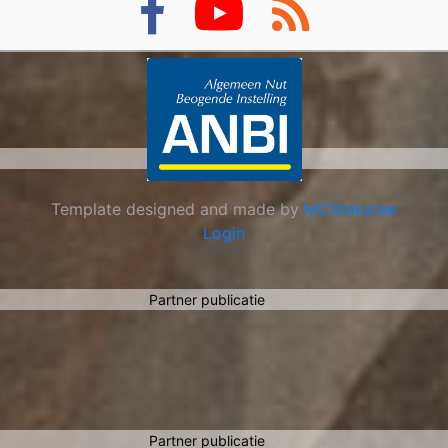
Partner
Partner
Template designed and made by
MCSteketee
Login
Partner publicatie
Partner publicatie