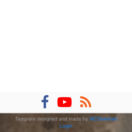
Partner
Template designed and made by
MCSteketee
Login