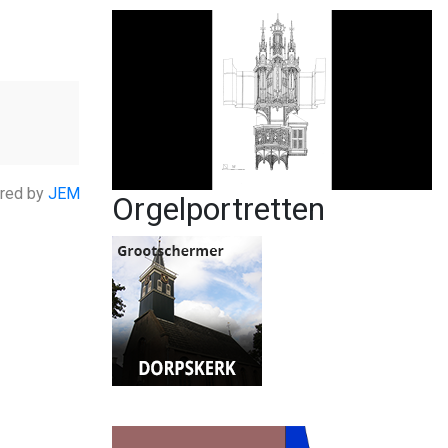
red by
JEM
Orgelportretten